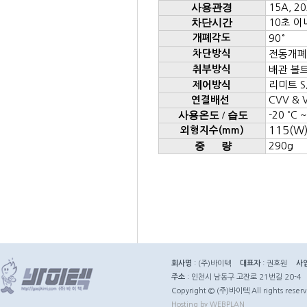
사용관경
15A, 20
차단시간
10초 이
개폐각도
90°
차단방식
전동개폐
취부방식
배관 볼
리미트 S
제어방식
CVV & V
연결배선
사용온도 / 습도
-20
˚ C 
115(W)
외형지수(mm)
중 량
290g
회사명
: (주)바이텍
대표자
: 권호원
사
주소
: 인천시 남동구 고잔로 21번길 20-4
Copyright © (주)바이텍 All rights reserv
Hosting by WEBPLAN