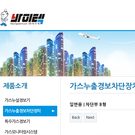
제품소개
가스누출경보차단장
가스누설경보기
일반용 | 차단부 B형
가스누출경보차단장치
Back
Next
특수가스경보기
가스모니터링시스템