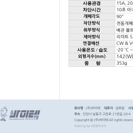
사용관경
15A, 20
차단시간
10초 이
개폐각도
90°
차단방식
전동개폐
취부방식
배관 볼
리미트 S
제어방식
CW & VC
연결배선
사용온도 / 습도
-20
˚ C 
142(W)
외형지수(mm)
중 량
353g
회사명
: (주)바이텍
대표자
: 권호원
사
주소
: 인천시 남동구 고잔로 21번길 20-4
Copyright © (주)바이텍 All rights reserv
Hosting by WEBPLAN