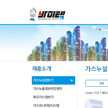
제품소개
가스누설
가스누설경보기
전체
가스누출경보차단장치
Total 17건
1 페이
특수가스경보기
가스모니터링시스템