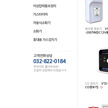
이상압력통보장치
가스타이머
자동식소화기
방수형 경보기
V
소화기
-2007W(DC12V
휴대용 가스검지기
고객전화상담
032-822-0184
무엇이든 물어보세요!
친절히 상담해드리겠습니다.
CO 경보기
VTD
CO경보기)