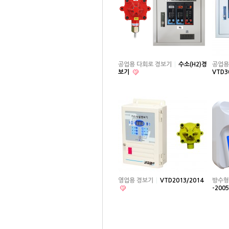
공업용 다회로 경보기
수소(H2)경
공업용
보기
VTD3
영업용 경보기
VTD2013/2014
방수형
-200