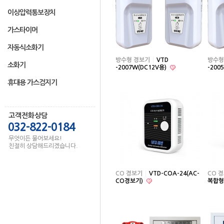
이상압력통보장치
가스타이머
자동식소화기
방수형 경보기
VTD
방수형
소화기
-2007W(DC12V용)
-200
휴대용 가스검지기
고객전화상담
032-822-0184
무엇이든 물어보세요!
친절히 상담해드리겠습니다.
CO 경보기
VTD-COA-24(AC-
CO 
CO경보기)
복합형