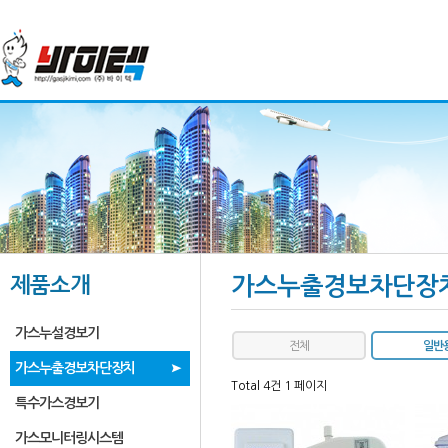
제품소개
가스누출경보차단장
가스누설경보기
전체
일반
가스누출경보차단장치
Total 4건
1 페이지
특수가스경보기
가스모니터링시스템