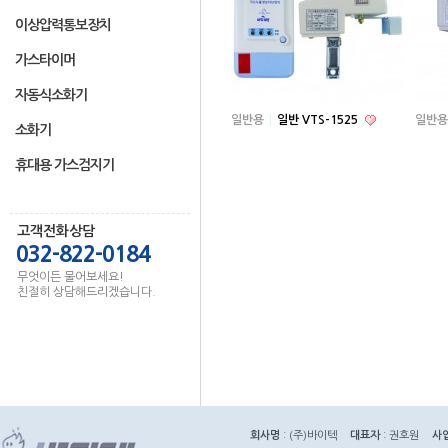
이상압력통보장치
가스타이머
자동식소화기
일반용
일반 VTS-1525
일반용
소화기
휴대용 가스검지기
고객전화상담
032-822-0184
무엇이든 물어보세요!
친절히 상담해드리겠습니다.
회사명
: (주)바이텍
대표자
: 권호원
사