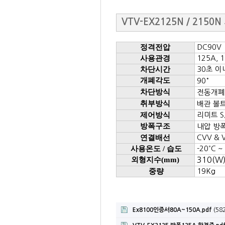
VTV-EX2125N / 215
정격전압
DC90V
사용관경
125A, 
차단시간
30초 이
개폐각도
90°
차단방식
전동개폐
취부방식
배관 볼
제어방식
리미트 S
방폭구조
내압 방폭형 
연결배선
CVV & V
사용온도 / 습도
-20
˚ C 
외형지수(mm)
310(W)
중량
19Kg
Ex8100인증서80A~150A.pdf
(582