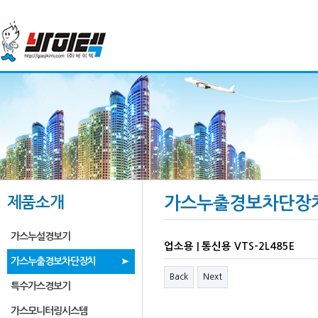
제품소개
가스누출경보차단장
가스누설경보기
업소용 | 통신용 VTS-2L485E
가스누출경보차단장치
Back
Next
특수가스경보기
가스모니터링시스템