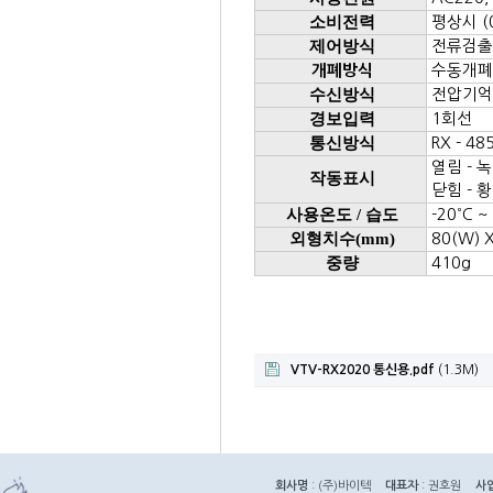
소비전력
평상시 (0
제어방식
전류검출
수동개폐 
개폐방식
수신방식
전압기억
경보입력
1회선
통신방식
RX - 48
열림 - 
작동표시
닫힘 - 
사용온도 / 습도
-20
˚ C 
외형치수(mm)
80(W) X
중량
410g
VTV-RX2020 통신용.pdf
(1.3M)
회사명
: (주)바이텍
대표자
: 권호원
사