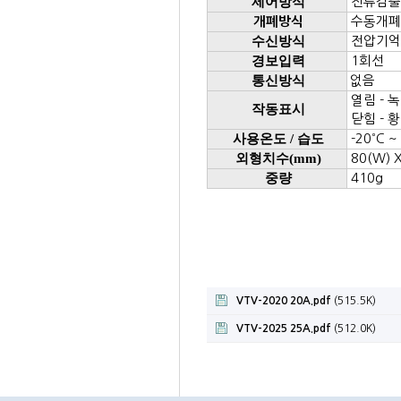
제어방식
전류검출
수동개폐 
개폐방식
수신방식
전압기억
경보입력
1회선
통신방식
없음
열림 - 
작동표시
닫힘 - 
사용온도 / 습도
-20
˚ C 
외형치수(mm)
80(W) X
중량
410g
VTV-2020 20A.pdf
(515.5K)
VTV-2025 25A.pdf
(512.0K)