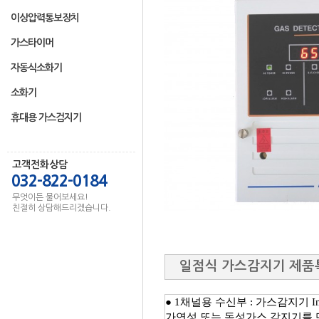
이상압력통보장치
가스타이머
자동식소화기
소화기
휴대용 가스검지기
고객전화상담
032-822-0184
무엇이든 물어보세요!
친절히 상담해드리겠습니다.
일점식 가스감지기 제품
● 1채널용 수신부 : 가스감지기 I
가연성 또는 독성가스 감지기를 