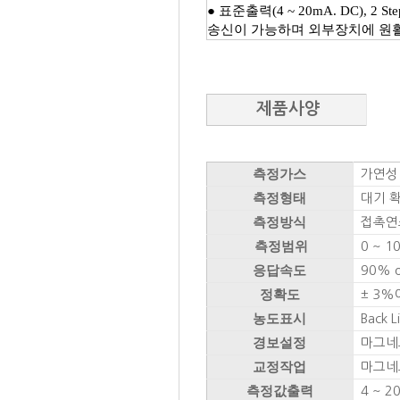
​● 표준출력(4 ~ 20mA. DC), 2 S
송신이 가능하며 외부장치에 원활
제품사양
측정가스
가연성
측정형태
대기 
측정방식
접촉연
측정범위
0 ~ 1
응답속도
90% of
정확도
± 3%이내
농도표시
Back 
경보설정
마그네
교정작업
마그네
측정값출력
4 ~ 20