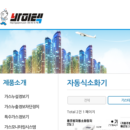
제품소개
자동식소화기
가스누설경보기
전체
가스타
가스누출경보차단장치
Total 2건
1 페이지
특수가스경보기
가스모니터링시스템