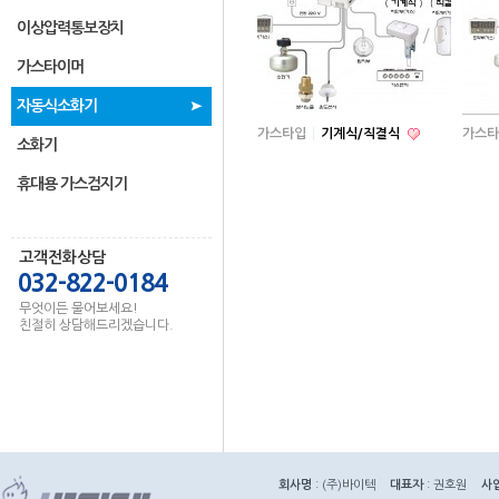
이상압력통보장치
가스타이머
자동식소화기
가스타입
기계식/직결식
가스타
소화기
휴대용 가스검지기
고객전화상담
032-822-0184
무엇이든 물어보세요!
친절히 상담해드리겠습니다.
회사명
: (주)바이텍
대표자
: 권호원
사