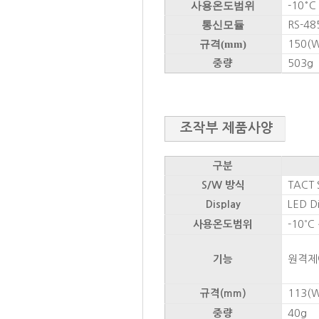
사용온도범위
-10° C
통신모듈
RS-48
규격(mm)
150(W)
503g
중량
조작부 제품사양
구분
TACT 
S/W 방식
LED Di
Display
-10˚ C
사용온도범위
원격제
기능
113(W)
규격(mm)
40g
중량