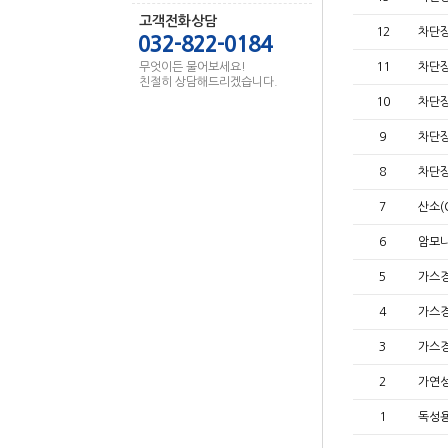
고객전화상담
12
차단장
032-822-0184
무엇이든 물어보세요!
11
차단장
친절히 상담해드리겠습니다.
10
차단장
9
차단장치
8
차단장치
7
산소(
6
암모니
5
가스경
4
가스경
3
가스경
2
가연성
1
독성용