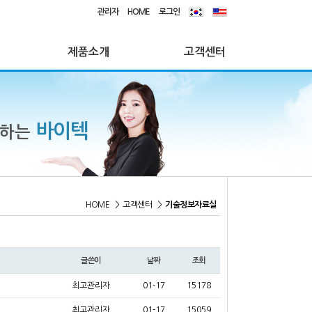
관리자
HOME
로그인
제품소개
고객센터
바이텍
께하는
HOME
>
고객센터
>
기술정보자료실
글쓴이
날짜
조회
최고관리자
01-17
15178
최고관리자
01-17
15059