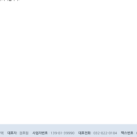
이텍
대표자
: 권호원
사업자번호
: 139-81-39990
대표전화
: 032-822-0184
팩스번호
: